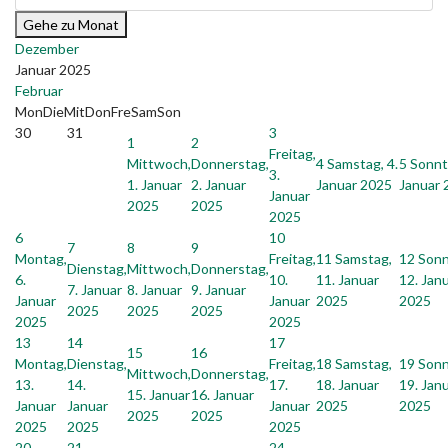
Gehe zu Monat
Dezember
Januar 2025
Februar
Mon
Die
Mit
Don
Fre
Sam
Son
30
31
3
1
2
Freitag,
Mittwoch,
Donnerstag,
4
Samstag, 4.
5
Sonnt
3.
1. Januar
2. Januar
Januar 2025
Januar 
Januar
2025
2025
2025
6
10
7
8
9
Montag,
Freitag,
11
Samstag,
12
Sonn
Dienstag,
Mittwoch,
Donnerstag,
6.
10.
11. Januar
12. Jan
7. Januar
8. Januar
9. Januar
Januar
Januar
2025
2025
2025
2025
2025
2025
2025
13
14
17
15
16
Montag,
Dienstag,
Freitag,
18
Samstag,
19
Sonn
Mittwoch,
Donnerstag,
13.
14.
17.
18. Januar
19. Jan
15. Januar
16. Januar
Januar
Januar
Januar
2025
2025
2025
2025
2025
2025
2025
20
21
24