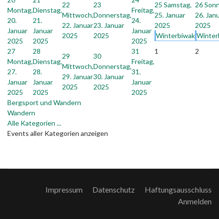
22
23
25
Samstag,
26
Sonn
Montag,
Dienstag,
Freitag,
Mittwoch,
Donnerstag,
25. Januar
26. Jan
20.
21.
24.
22. Januar
23. Januar
2025
2025
Januar
Januar
Januar
2025
2025
Winterbiwak
Winter
2025
2025
2025
27
28
31
1
2
29
30
Montag,
Dienstag,
Freitag,
Mittwoch,
Donnerstag,
27.
28.
31.
29. Januar
30. Januar
Januar
Januar
Januar
2025
2025
2025
2025
2025
Bergsport und Wandern
Wandern
Alle Kategorien ...
Events aller Kategorien anzeigen
Impressum
Datenschutz
Haftungsausschluss
Anmelden