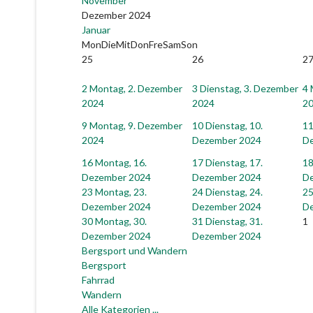
November
Dezember 2024
Januar
Mon
Die
Mit
Don
Fre
Sam
Son
25
26
2
2
Montag, 2. Dezember
3
Dienstag, 3. Dezember
4
2024
2024
2
9
Montag, 9. Dezember
10
Dienstag, 10.
1
2024
Dezember 2024
D
16
Montag, 16.
17
Dienstag, 17.
1
Dezember 2024
Dezember 2024
D
23
Montag, 23.
24
Dienstag, 24.
2
Dezember 2024
Dezember 2024
D
30
Montag, 30.
31
Dienstag, 31.
1
Dezember 2024
Dezember 2024
Bergsport und Wandern
Bergsport
Fahrrad
Wandern
Alle Kategorien ...