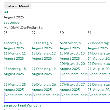
Gehe zu Monat
Juli
August 2025
September
Mon
Die
Mit
Don
Fre
Sam
Son
28
29
30
31
4
Montag, 4.
5
Dienstag, 5.
6
Mittwoch, 6.
7
Donnerstag, 
August 2025
August 2025
August 2025
August 2025
11
Montag, 11.
12
Dienstag, 12.
13
Mittwoch, 13.
14
Donnerstag
August 2025
August 2025
August 2025
14. August 20
20
Mittwoch, 20.
21
Donnerstag
18
Montag, 18.
19
Dienstag, 19.
August 2025
21. August 20
August 2025
August 2025
Alpenüberquerun
Alpenüberqu
...
...
25
Montag, 25.
26
Dienstag, 26.
27
Mittwoch, 27.
28
Donnerstag
August 2025
August 2025
August 2025
28. August 20
Alpenüberquerun
Alpenüberquerun
Alpenüberquerun
Alpenüberqu
...
...
...
...
Bergsport und Wandern