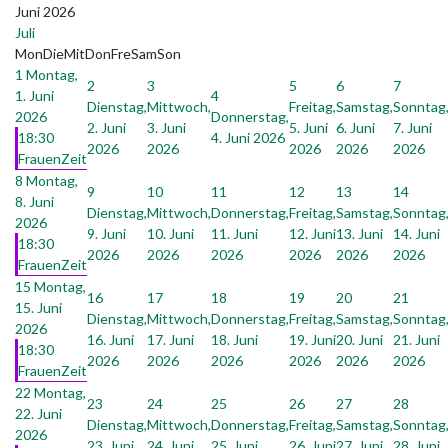
Juni 2026
Juli
Mon
Die
Mit
Don
Fre
Sam
Son
1
Montag,
2
3
5
6
7
1. Juni
4
Dienstag,
Mittwoch,
Freitag,
Samstag,
Sonntag
2026
Donnerstag,
2. Juni
3. Juni
5. Juni
6. Juni
7. Juni
18:30
4. Juni 2026
2026
2026
2026
2026
2026
FrauenZeit
8
Montag,
9
10
11
12
13
14
8. Juni
Dienstag,
Mittwoch,
Donnerstag,
Freitag,
Samstag,
Sonntag
2026
9. Juni
10. Juni
11. Juni
12. Juni
13. Juni
14. Juni
18:30
2026
2026
2026
2026
2026
2026
FrauenZeit
15
Montag,
16
17
18
19
20
21
15. Juni
Dienstag,
Mittwoch,
Donnerstag,
Freitag,
Samstag,
Sonntag
2026
16. Juni
17. Juni
18. Juni
19. Juni
20. Juni
21. Juni
18:30
2026
2026
2026
2026
2026
2026
FrauenZeit
22
Montag,
23
24
25
26
27
28
22. Juni
Dienstag,
Mittwoch,
Donnerstag,
Freitag,
Samstag,
Sonntag
2026
23. Juni
24. Juni
25. Juni
26. Juni
27. Juni
28. Juni