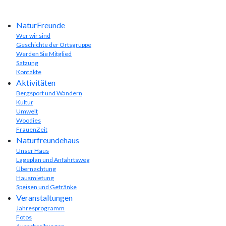
NaturFreunde
Wer wir sind
Geschichte der Ortsgruppe
Werden Sie Mitglied
Satzung
Kontakte
Aktivitäten
Bergsport und Wandern
Kultur
Umwelt
Woodies
FrauenZeit
Naturfreundehaus
Unser Haus
Lageplan und Anfahrtsweg
Übernachtung
Hausmietung
Speisen und Getränke
Veranstaltungen
Jahresprogramm
Fotos